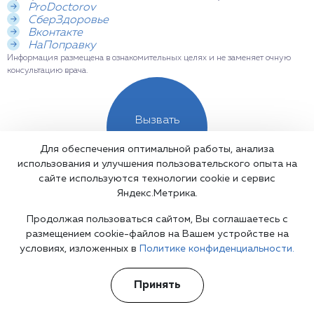
ProDoctorov
СберЗдоровье
Вконтакте
НаПоправку
Информация размещена в ознакомительных целях и не заменяет очную
консультацию врача.
Вызвать
врача
Для обеспечения оптимальной работы, анализа
использования и улучшения пользовательского опыта на
сайте используются технологии cookie и сервис
Яндекс.Метрика.
Доказательная база и медицинские
Продолжая пользоваться сайтом, Вы соглашаетесь с
размещением cookie-файлов на Вашем устройстве на
стандарты
условиях, изложенных в
Политике конфиденциальности.
I. Клинические рекомендации Минздрава РФ
Принять