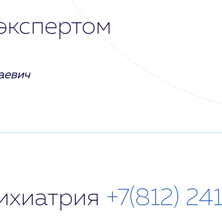
экспертом
аевич
сихиатрия
+7(812) 24