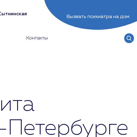
Сытнинская
Вызвать психиатра на дом
Контакты
ита
т-Петербурге