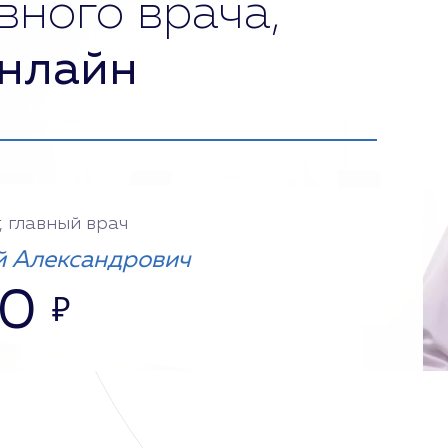
вного врача,
нлайн
, главный врач
 Александрович
00
₽