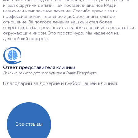
играл с другими детьми. Нам поставили диагноз РАД и
Р
назначили комплексное лечение. Спасибо врачам за их
п
профессионализм, терпение и доброе, внимательное
н
отношение. За полгода лечения наш сын стал более
м
открытым, начал произносить первые слова и интересоваться
О
окружающим миром. Это просто чудо. Мы надеемся на
т
дальнейший прогресс.
О
Ответ представителя клиники
Л
Лечение раннего детского аутизма в Санкт-Петербурге
С
Благодарим за доверие и выбор нашей клиники.
н
Все отзывы