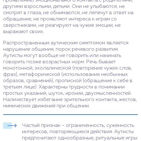
проявление) эмоционального контакта с родителями,
другими взрослыми, детьми. Они не улыбаются, не
смотрят в глаза, не обнимаются, не лепечут в ответ на
обращение, не проявляют интереса к играм со
сверстниками, не реагируют на чужие эмоции, не
выражают своих.
Распространенным аутическим симптомом является
нарушение общения, порок речевого развития.
Аутисты могут вообще не говорить или начинать
говорить позже возрастных норм. Речь бывает
монотонной, эхолалической (повторение чужих слов,
фраз), метафорической (использование необычных
образов, сравнений), прописной (обращение к себе в
третьем лице). Характерны трудности в понимании
простых указаний, шуток, иронии, двусмысленностей.
Наличествует избегание зрительного контакта, жестов,
мимических движений при общении.
Частый признак – ограниченность, суженность
интересов, повторяющиеся действия. Аутисты
предпочитают однообразные, ритуальные игры