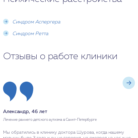
Синдром Аспергера
Синдром Ретта
Отзывы о работе клиники
Александр, 46 лет
Н
Лечение раннего детского аутизма в Санкт-Петербурге
Л
Мы обратились в клинику доктора Шурова, когда нашему
Я
малышу было 3 года и он не говорил, не смотрел на нас и не
Ш