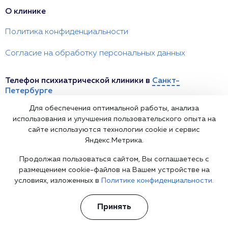
О клинике
Политика конфиденциальности
Согласие на обработку персональных данных
Телефон психиатрической клиники в
Санкт-
Петербурге
Для обеспечения оптимальной работы, анализа
+7(812) 241 14 32
психиатрия 24/7
Информационная служба
использования и улучшения пользовательского опыта на
сайте используются технологии cookie и сервис
Санкт-Петербург, Сытнинская улица, 10
Яндекс.Метрика.
spb@psychiatr.clinic
Продолжая пользоваться сайтом, Вы соглашаетесь с
размещением cookie-файлов на Вашем устройстве на
условиях, изложенных в
Политике конфиденциальности.
Принять