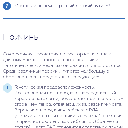
Можно ли вылечить ранний детский аутизм?
Полностью вылечить данное заболевание
невозможно, так как это нарушение связано с
врожденными дефектами развития мозга. Однако
Причины
при своевременной диагностике и комплексном
лечении можно значительно улучшить состояние
ребенка и его социальную адаптацию. Лечение
раннего детского аутизма включает
Современная психиатрия до сих пор не пришла к
медикаментозную терапию, психотерапию,
единому мнению относительно этиологии и
педагогические методы и социальную поддержку.
патогенетических механизмов развития расстройства.
Среди различных теорий и гипотез наибольшую
обоснованность представляют следующие:
Генетическая предрасположенность.
Исследования подтверждают наследственный
характер патологии, обусловленной аномальным
строением генов, отвечающих за развитие мозга.
Вероятность рождения ребенка с РДА
увеличивается при наличии в семье заболевания
(в прежних поколениях, у сиблингов (братьев и
сестер). Часто РАС становится следствием других