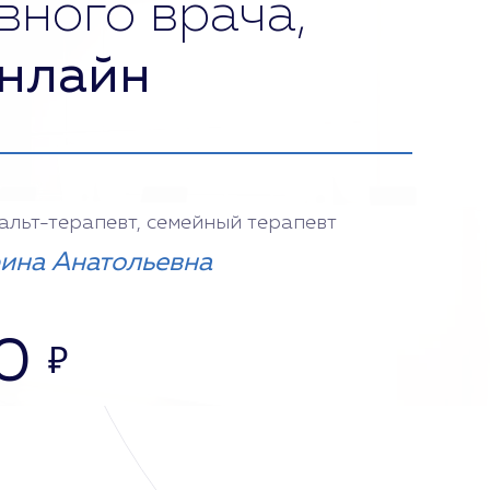
вного врача,
нлайн
тальт-терапевт, семейный терапевт
ина Анатольевна
0
₽