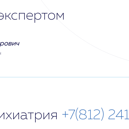
экспертом
рович
ч
сихиатрия
+7(812) 24