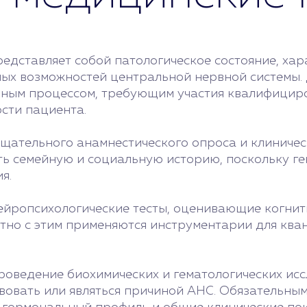
редставляет собой патологическое состояние, ха
х возможностей центральной нервной системы. 
апным процессом, требующим участия квалифицир
сти пациента.
щательного анамнестического опроса и клиническ
ть семейную и социальную историю, поскольку г
я.
ейропсихологические тесты, оценивающие когнит
тно с этим применяются инструментарии для ква
роведение биохимических и гематологических ис
твовать или являться причиной АНС. Обязательны