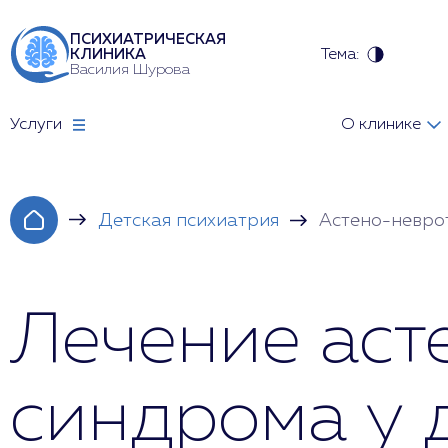
ПСИХИАТРИЧЕСКАЯ
Тема:
КЛИНИКА
Василия Шурова
Услуги
О клинике
Детская психиатрия
Астено-невро
Лечение аст
синдрома у 