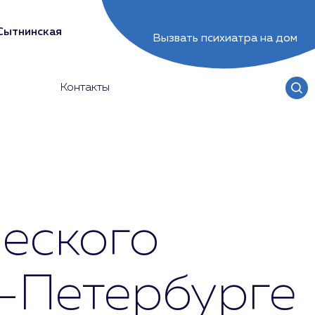
Сытнинская
Вызвать психиатра на дом
Контакты
еского
т-Петербурге