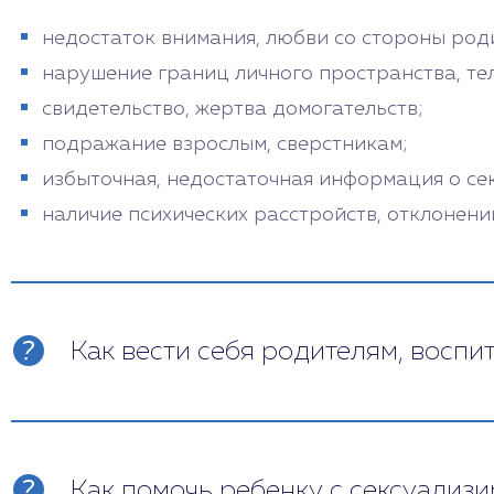
недостаток внимания, любви со стороны роди
нарушение границ личного пространства, те
свидетельство, жертва домогательств;
подражание взрослым, сверстникам;
избыточная, недостаточная информация о се
наличие психических расстройств, отклонени
Как вести себя родителям, восп
Если вы заметили у ребенка признаки рас
вызвано разными причинами, которые нужн
слушать, понимать его. Не нужно стыдить, 
Как помочь ребенку с сексуализ