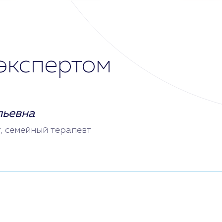
экспертом
льевна
т, семейный терапевт