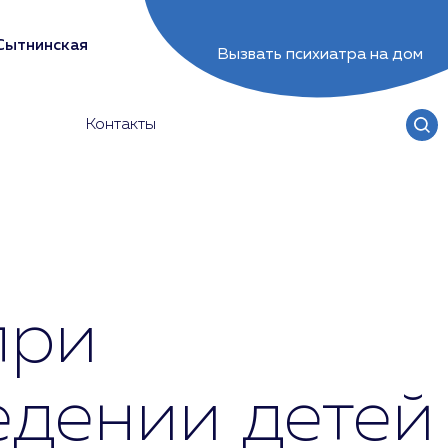
Сытнинская
Вызвать психиатра на дом
Контакты
при
едении детей