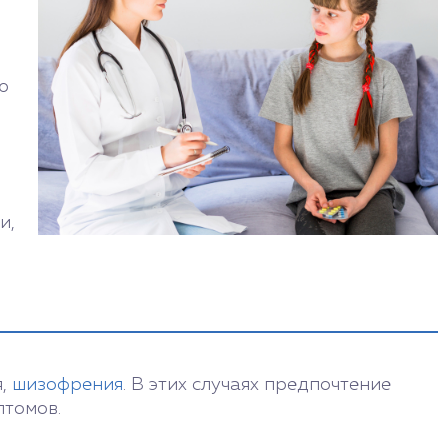
ю
и,
я,
шизофрения
. В этих случаях предпочтение
птомов.