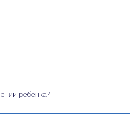
дении ребенка?
о за это. Недопустимое поведение может быть
, что вы его любите, поддерживаете, готовы
о нельзя и поощрять. Объясните ему, что