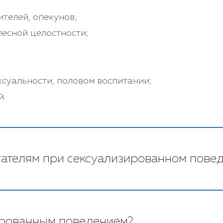
телей, опекунов;
лесной целостности;
ксуальности, половом воспитании;
й.
итателям при сексуализированном пове
стройства, не нужно игнорировать, наказывать ег
о выяснить и устранить. Важно показать ребенку
винить ребенка за его интерес к сексуальности, н
ированным поведением?