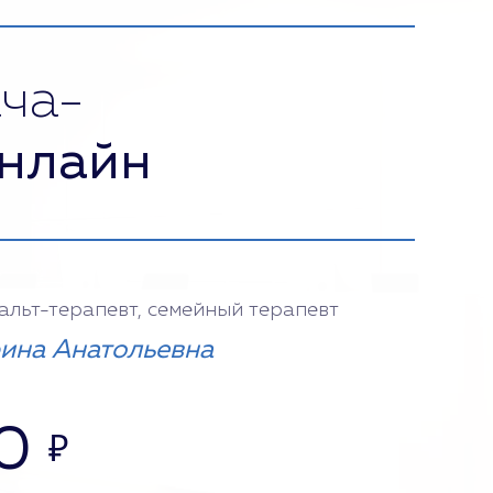
ча-
нлайн
тальт-терапевт, семейный терапевт
ина Анатольевна
0
₽