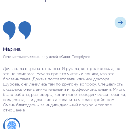
Марина
М
Лечение трихотилломании у детей в Санкт-Петербурге
Л
Дочь стала вырывать волосы. Я ругала, контролировала, но
Л
это не помогала. Начала про это читать и поняла, что это
н
болезнь такая. Друзья посоветовали клинику доктора
н
Шурова, они лечились там по другому вопросу. Специалисты
ж
оказались очень внимательными и профессиональными. Много
в
было работы, разговоры, когнитивно-поведенческая терапия,
с
поддержка, — и дочь смогла справиться с расстройством.
Очень благодарны за индивидуальный подход и теплое
отношение!
О
Л