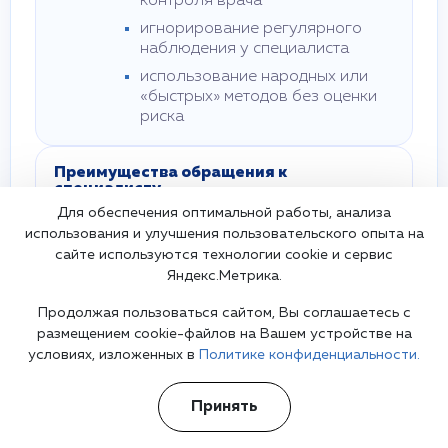
контроля врача
игнорирование регулярного
наблюдения у специалиста
использование народных или
«быстрых» методов без оценки
риска
Преимущества обращения к
специалисту
Для обеспечения оптимальной работы, анализа
точная диагностика и исключение других
использования и улучшения пользовательского опыта на
психических и соматических нарушений
сайте используются технологии cookie и сервис
индивидуальный план терапии с учетом
Яндекс.Метрика.
особенностей организма и эмоционального
состояния
Продолжая пользоваться сайтом, Вы соглашаетесь с
контроль побочных эффектов и снижение
размещением cookie-файлов на Вашем устройстве на
риска осложнений после родов
условиях, изложенных в
Политике конфиденциальности.
При внезапном ухудшении состояния или
Принять
появлении мыслей о самоповреждении
необходимо немедленно обратиться за
экстренной помощью: 112.