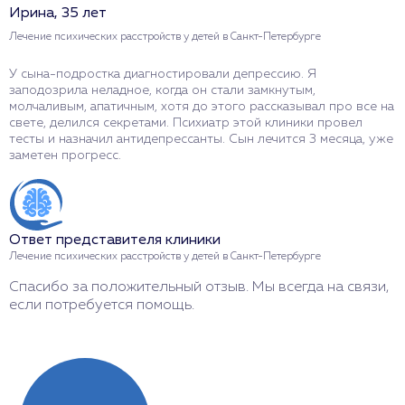
Ирина, 35 лет
И
Лечение психических расстройств у детей в Санкт-Петербурге
Л
У сына-подростка диагностировали депрессию. Я
У
заподозрила неладное, когда он стали замкнутым,
П
молчаливым, апатичным, хотя до этого рассказывал про все на
О
свете, делился секретами. Психиатр этой клиники провел
и
тесты и назначил антидепрессанты. Сын лечится 3 месяца, уже
П
заметен прогресс.
о
Ответ представителя клиники
О
Лечение психических расстройств у детей в Санкт-Петербурге
Л
Спасибо за положительный отзыв. Мы всегда на связи,
Б
если потребуется помощь.
Ж