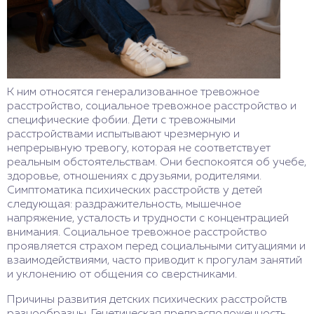
К ним относятся генерализованное тревожное
расстройство, социальное тревожное расстройство и
специфические фобии. Дети с тревожными
расстройствами испытывают чрезмерную и
непрерывную тревогу, которая не соответствует
реальным обстоятельствам. Они беспокоятся об учебе,
здоровье, отношениях с друзьями, родителями.
Симптоматика психических расстройств у детей
следующая: раздражительность, мышечное
напряжение, усталость и трудности с концентрацией
внимания. Социальное тревожное расстройство
проявляется страхом перед социальными ситуациями и
взаимодействиями, часто приводит к прогулам занятий
и уклонению от общения со сверстниками.
Причины развития детских психических расстройств
разнообразны. Генетическая предрасположенность