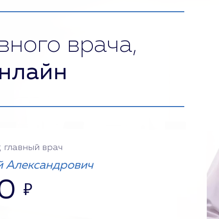
вного врача,
нлайн
, главный врач
 Александрович
0
₽