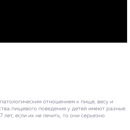
патологическим отношением к пище, весу и
йства пищевого поведения у детей имеют разные
лет, если их не лечить, то они серьезно