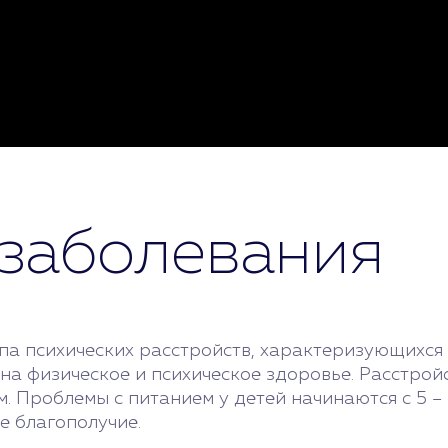
заболевания
па психических расстройств, характеризующихся 
 на физическое и психическое здоровье. Расстро
Проблемы с питанием у детей начинаются с 5 – 7 
е благополучие.