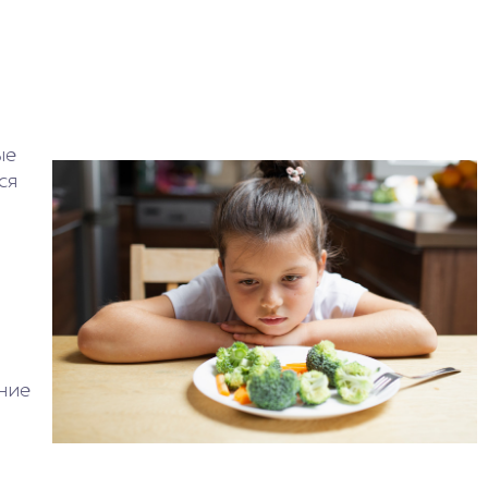
ые
ся
ние