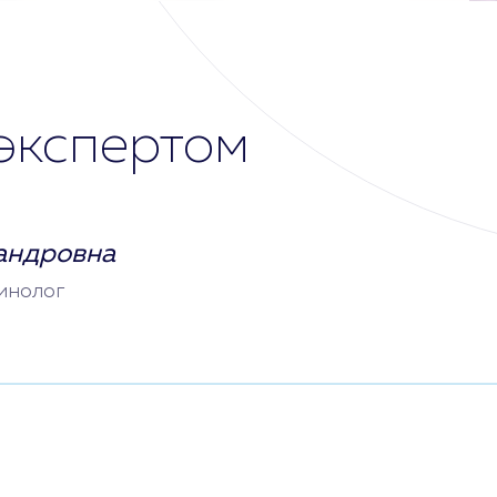
экспертом
андровна
инолог