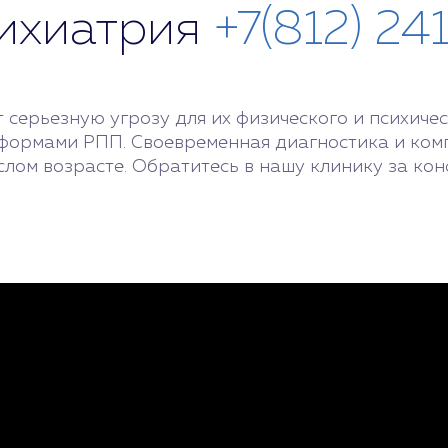
сихиатрия
+7(812) 24
 серьезную угрозу для их физического и психиче
формами РПП. Своевременная диагностика и комп
лом возрасте. Обратитесь в нашу клинику за кон