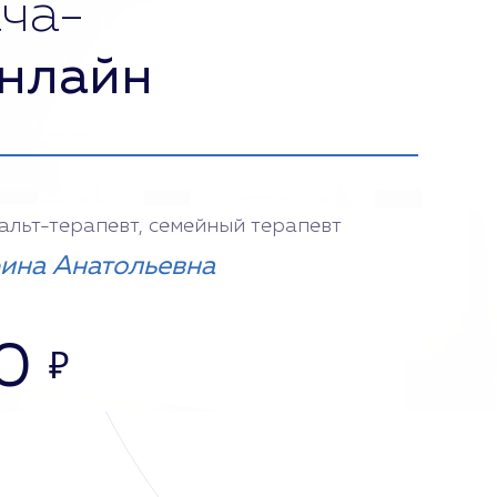
ча-
нлайн
тальт-терапевт, семейный терапевт
ина Анатольевна
0
₽