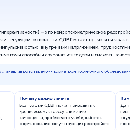
гиперактивности) — это нейропсихиатрическое расстрой
и регуляции активности. СДВГ может проявляться как в д
импульсивностью, внутренним напряжением, трудностями
имптомы способны сохраняться годами и снижать качест
 устанавливаются врачом-психиатром после очного обследован
Почему важно лечить
Ком
Без терапии СДВГ может приводить к
Детя
хроническому стрессу, снижению
невн
х,
самооценки, проблемам в учёбе, работе и
труд
формированию сопутствующих расстройств.
повс