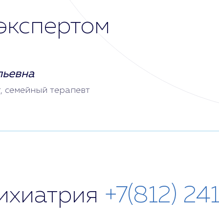
экспертом
льевна
т, семейный терапевт
сихиатрия
+7(812) 24