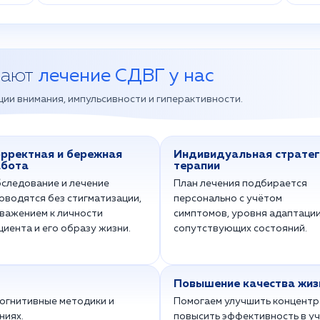
рают
лечение СДВГ у нас
ии внимания, импульсивности и гиперактивности.
рректная и бережная
Индивидуальная стратег
абота
терапии
следование и лечение
План лечения подбирается
оводятся без стигматизации,
персонально с учётом
уважением к личности
симптомов, уровня адаптации
циента и его образу жизни.
сопутствующих состояний.
Повышение качества жиз
когнитивные методики и
Помогаем улучшить концентра
ниях.
повысить эффективность в уч