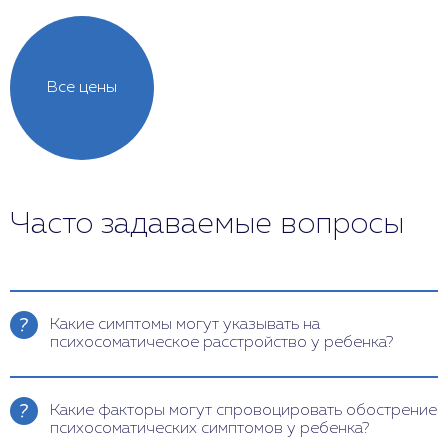
Все цены
Часто задаваемые вопросы
Какие симптомы могут указывать на
психосоматическое расстройство у ребенка?
Симптомы могут включать повторяющиеся
головные боли, боли в животе, расстройства
Какие факторы могут спровоцировать обострение
пищеварения, такие как запоры или диарея, а
психосоматических симптомов у ребенка?
также боли в мышцах и суставах. Часто эти