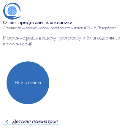
Ответ представителя клиники
О
Лечение психосоматических расстройств у детей в Санкт-Петербурге
Л
Искренне рады вашему прогрессу и благодарим за
С
комментарий.
з
Все отзывы
Детская психиатрия