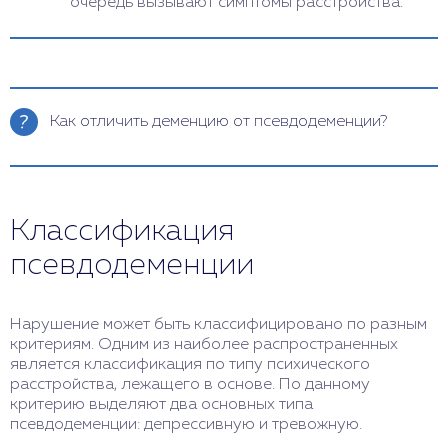
очередь вызывают симптомы расстройства.
Как отличить деменцию от псевдодеменции?
Деменция и псевдодеменция – состояния, при
которых у человека ухудшаются когнитивные
функции: память, внимание, мышление. Однако
Классификация
деменция и псевдодеменция имеют разные
причины, отличаются по ряду признаков. Для
псевдодеменции
распознавания можно обратить внимание на
следующие проявления: причина состояния
(органическое поражение мозга или психическое
Нарушение может быть классифицировано по разным
расстройство), динамика (прогрессирующее или
критериям. Одним из наиболее распространенных
обратимое), характер ухудшения когнитивных
является классификация по типу психического
функций (постепенное или неравномерное),
расстройства, лежащего в основе. По данному
эмоциональное состояние человека (апатичное
критерию выделяют два основных типа
или депрессивное). Однако для точной
псевдодеменции: депрессивную и тревожную.
диагностики необходимо обратиться к
специалистам: неврологу, психиатру или