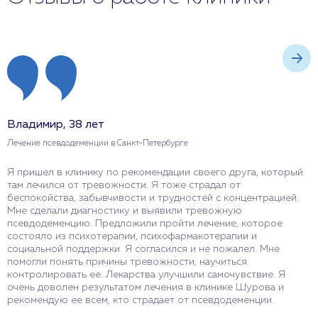
Владимир, 38 лет
М
Лечение псевдодеменции в Санкт-Петербурге
Л
Я пришел в клинику по рекомендации своего друга, который
Я
там лечился от тревожности. Я тоже страдал от
р
беспокойства, забывчивости и трудностей с концентрацией.
п
Мне сделали диагностику и выявили тревожную
к
псевдодеменцию. Предложили пройти лечение, которое
п
состояло из психотерапии, психофармакотерапии и
с
социальной поддержки. Я согласился и не пожалел. Мне
а
помогли понять причины тревожности, научиться
С
контролировать ее. Лекарства улучшили самочувствие. Я
я
очень доволен результатом лечения в клинике Шурова и
з
рекомендую ее всем, кто страдает от псевдодеменции.