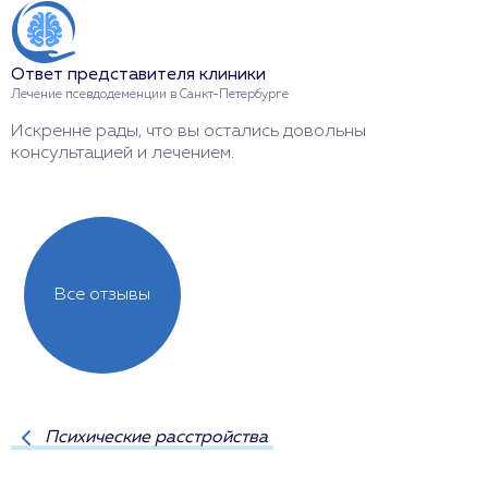
О
Ответ представителя клиники
Л
Лечение псевдодеменции в Санкт-Петербурге
С
Искренне рады, что вы остались довольны
г
консультацией и лечением.
Все отзывы
Психические расстройства