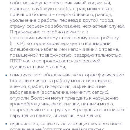
событие, нарушающее привычный ход жизни,
вызывает глубокую скорбь, страх, может стать
причиной болезни – смерть близкого, развод,
увольнение с работы, переезд в другой город,
страну, серьезное заболевание, несчастный случай.
Переживание способно привести к
посттравматическому стрессовому расстройству
(ПТСР), которое характеризуется кошмарами,
флешбеками, избеганием напоминаний о травме,
повышенной тревожностью, раздражительностью.
ПТСР часто сопровождается депрессией,
суицидальными мыслями;
соматические заболевания: некоторые физические
болезни влияют на работу мозга: гипотиреоз,
анемия, диабет, гипертония, инфекционные
заболевания (воспаление, менингит, сепсис),
опухоли. Болезни могут приводить к нарушению
кровообращения, оксигенации, питания мозга,
повреждению его структур. В результате возникают
нарушения памяти, внимания, мышления;
одиночество, социальная изоляция: человек имеет
ограниченные (отсутствующие) контакты с