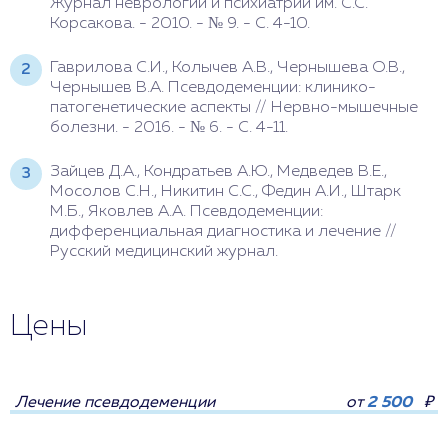
Журнал неврологии и психиатрии им. С.С.
Корсакова. - 2010. - № 9. - С. 4-10.
Гаврилова С.И., Колычев А.В., Чернышева О.В.,
Чернышев В.А. Псевдодеменции: клинико-
патогенетические аспекты // Нервно-мышечные
болезни. - 2016. - № 6. - С. 4-11.
Зайцев Д.А., Кондратьев А.Ю., Медведев В.Е.,
Мосолов С.Н., Никитин С.С., Федин А.И., Штарк
М.Б., Яковлев А.А. Псевдодеменции:
дифференциальная диагностика и лечение //
Русский медицинский журнал.
Цены
Лечение псевдодеменции
от
2 500
₽