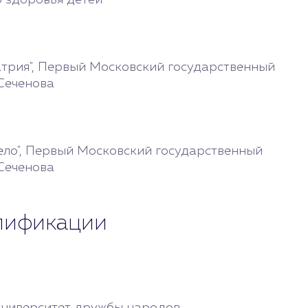
р здоровья детей
трия", Первый Московский государственный
 Сеченова
ело", Первый Московский государственный
 Сеченова
лификации