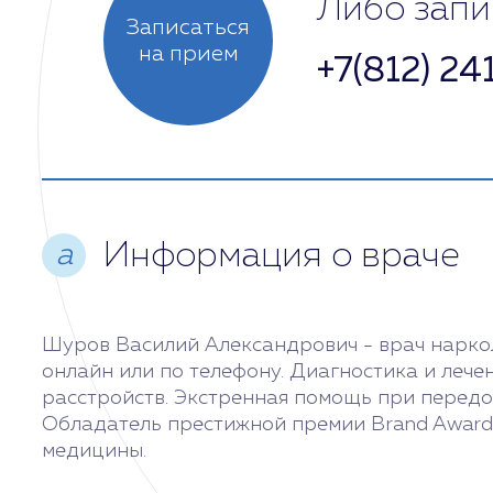
Либо запи
Записаться
на прием
+7(812) 24
Вторник
Среда
Четверг
Информация о враче
а
Сегодня
Пятница
Шуров Василий Александрович - врач нарколог
онлайн или по телефону. Диагностика и лече
Суббота
расстройств. Экстренная помощь при передоз
Обладатель престижной премии Brand Award
медицины.
Воскресенье