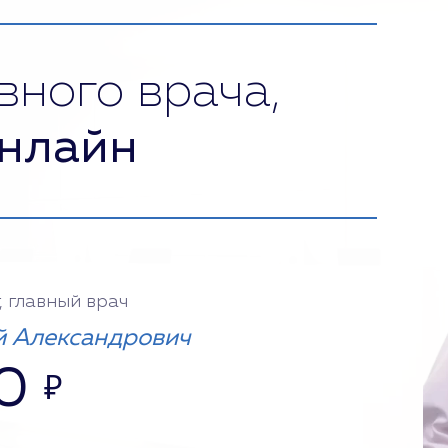
вного врача,
нлайн
, главный врач
 Александрович
0
₽