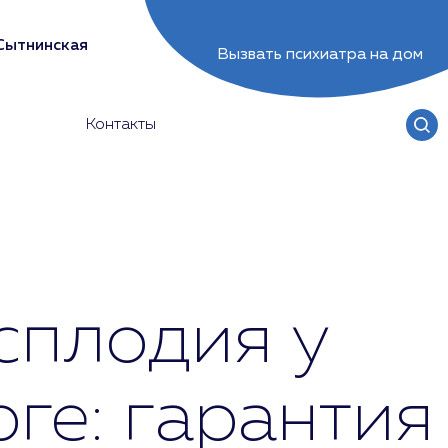
Сытнинская
Вызвать психиатра на дом
Контакты
сплодия у
ге: гарантия