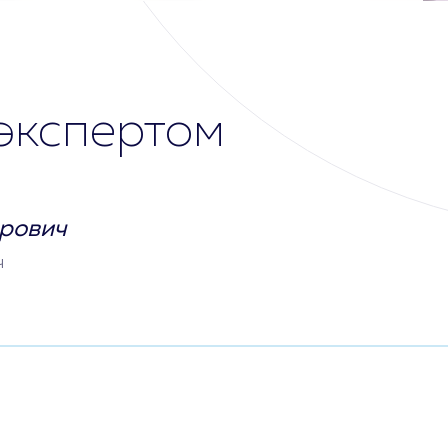
экспертом
рович
ч