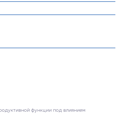
вье, назначит лечение, если есть какие-то
и, расскажет, как расслабиться, наслаждаться
ться на зачатии, не сравнивать себя с другими.
иваться, верить в свое счастье.
родуктивной функции под влиянием