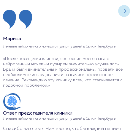
Марина
А
Лечение нейрогенного мочевого пузыря у детей в Санкт-Петербурге
Л
«После посещения клиники, состояние моего сына с
«
нейрогенным мочевым пузырем значительно улучшилось.
э
Врачи были внимательны и профессиональны, провели все
К
необходимые исследования и назначили эффективное
с
лечение. Рекомендую эту клинику всем, кто сталкивается с
б
подобной проблемой.»
О
Ответ представителя клиники
Л
Лечение нейрогенного мочевого пузыря у детей в Санкт-Петербурге
И
Спасибо за отзыв. Нам важно, чтобы каждый пациент
л