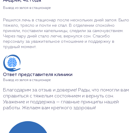
Андрей, 42 года
М
Вывод из запоя в стационаре
В
Решился лечь в стационар после нескольких дней запоя. Было
О
тяжело, трясло и почти не спал. В отделении спокойно
с
приняли, поставили капельницы, следили за самочувствием.
с
Через пару дней стало легче, вернулся сон. Спасибо
п
персоналу за уважительное отношение и поддержку в
н
трудный момент.
и
Ответ представителя клиники
О
Вывод из запоя в стационаре
В
Благодарим за отзыв и доверие! Рады, что помогли вам
С
справиться с тяжелым состоянием и вернуть сон.
с
Уважение и поддержка — главные принципы нашей
с
работы. Желаем вам крепкого здоровья!
Ж