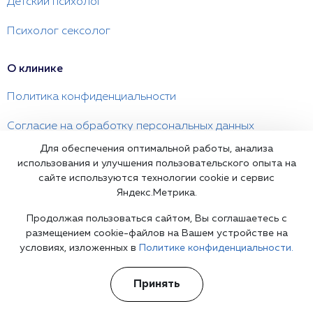
Детский психолог
Психолог сексолог
О клинике
Политика конфиденциальности
Согласие на обработку персональных данных
Для обеспечения оптимальной работы, анализа
Телефон психиатрической клиники в
Санкт-
использования и улучшения пользовательского опыта на
Петербурге
сайте используются технологии cookie и сервис
Яндекс.Метрика.
+7(812) 241 14 32
психиатрия 24/7
Информационная служба
Продолжая пользоваться сайтом, Вы соглашаетесь с
размещением cookie-файлов на Вашем устройстве на
Санкт-Петербург, Сытнинская улица, 10
условиях, изложенных в
Политике конфиденциальности.
spb@psychiatr.clinic
Принять