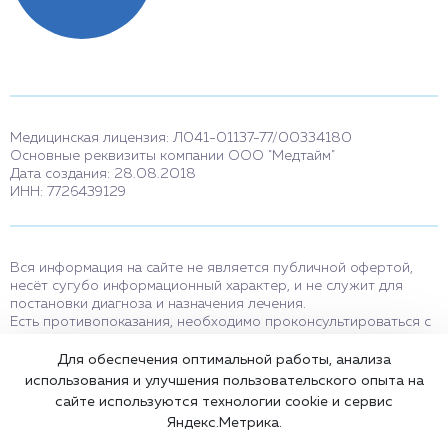
Медицинская лицензия: Л041-01137-77/00334180
Основные реквизиты компании ООО "Медтайм"
Дата создания: 28.08.2018
ИНН: 7726439129
Вся информация на сайте не является публичной офертой,
несёт сугубо информационный характер, и не служит для
постановки диагноза и назначения лечения.
Есть противопоказания, необходимо проконсультироваться с
врачом. Консультационные услуги, оказываемые по телефону,
мессенджерам и в соцсетях носят исключительно
Для обеспечения оптимальной работы, анализа
информационный характер и не являются медицинскими
использования и улучшения пользовательского опыта на
услугами.
сайте используются технологии cookie и сервис
Оставаясь на сайте вы соглашаетесь на использование cookies.
Яндекс.Метрика.
18+