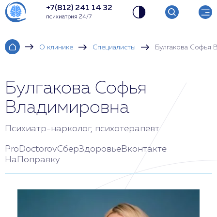
+7(812) 241 14 32
психиатрия 24/7
О клинике
Специалисты
Булгакова Софья 
Булгакова Софья
Владимировна
Психиатр-нарколог, психотерапевт
ProDoctorov
СберЗдоровье
Вконтакте
НаПоправку