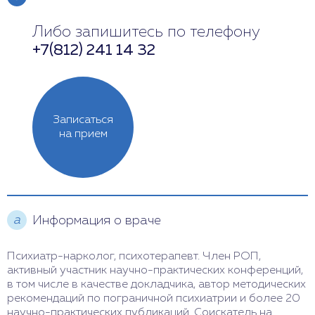
Либо запишитесь по телефону
Понедельник
Выходной
+7(812) 241 14 32
Вторник
11:00 - 17:00
Среда
Выходной
Записаться
Четверг
11:00 - 17:00
на прием
Пятница
13:00 - 21:00
Суббота
13:00 - 21:00
а
Информация о враче
Воскресенье
12:00 - 18:00
Психиатр-нарколог, психотерапевт. Член РОП,
активный участник научно-практических конференций,
в том числе в качестве докладчика, автор методических
рекомендаций по пограничной психиатрии и более 20
научно-практических публикаций. Соискатель на