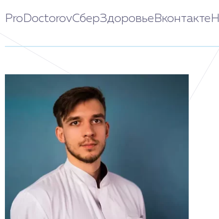
ProDoctorov
СберЗдоровье
Вконтакте
Н