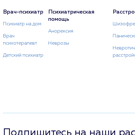
Врач-психиатр
Психиатрическая
Расстро
помощь
Психиатр на дом
Шизофре
Анорексия
Врач
Паническ
психотерапевт
Неврозы
Невротич
Детский психиатр
расстрой
Подпишитесь на наши ра