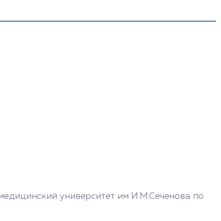
10:00 - 16:00
Выходной
Выходной
12:00 - 18:00
12:00 - 18:00
едицинский университет им И.М.Сеченова по