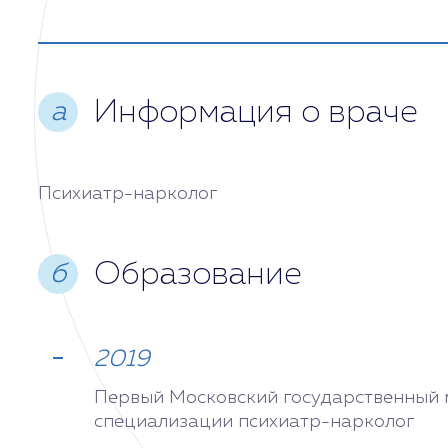
Среда
Сегодня
Четверг
Информация о враче
а
Пятница
Психиатр-нарколог
Суббота
Образование
б
Воскресенье
2019
Первый Московский государственный м
специализации психиатр-нарколог