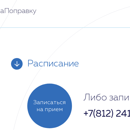
аПоправку
Расписание
Понедельник
Либо запи
Записаться
на прием
+7(812) 24
Вторник