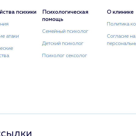
йства психики
Психологическая
О клинике
помощь
ния
Политика к
Семейный психолог
ие атаки
Согласие на
Детский психолог
персональн
еские
ства
Психолог сексолог
ссылки